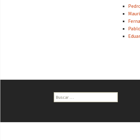
Pedro
Mauri
Fern
Pabl
Edua
Buscar: