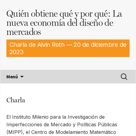
Quién obtiene qué y por qué: La
nueva economía del diseño de
mercados
Charla de Alvin Roth — 20 de diciembre de
2023
Saltar
Buscar
Menú
al
por:
contenido
Charla
El Instituto Milenio para la Investigación de
Imperfecciones de Mercado y Políticas Públicas
(MIPP), el Centro de Modelamiento Matemático