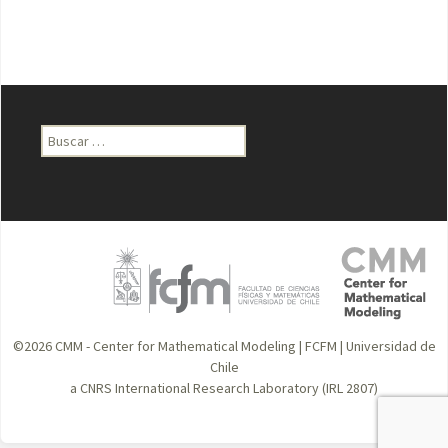
Buscar:
©2026
CMM - Center for Mathematical Modeling
|
FCFM
|
Universidad de
Chile
a CNRS International Research Laboratory (IRL 2807)