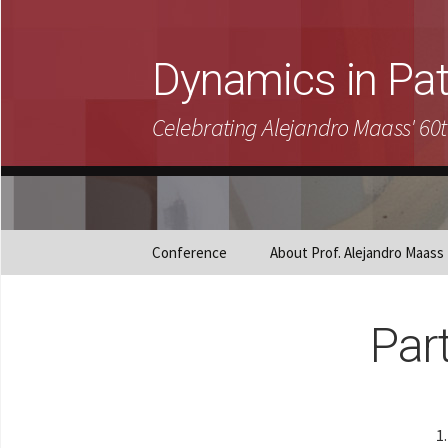
Dynamics in Pa
Celebrating Alejandro Maass' 60t
Skip
Conference
About Prof. Alejandro Maass
to
content
Par