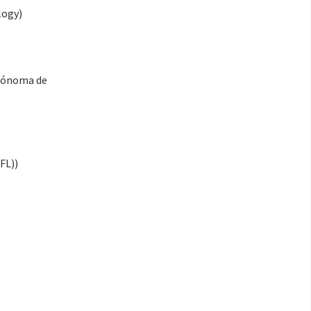
logy)
utónoma de
FL))