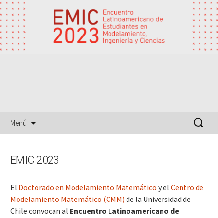
29-31 de mayo 2023
EMIC 2023
Saltar
Buscar:
Menú
al
contenido
EMIC 2023
El
Doctorado en Modelamiento Matemático
y el
Centro de
Modelamiento Matemático (CMM)
de la Universidad de
Chile convocan al
Encuentro Latinoamericano de