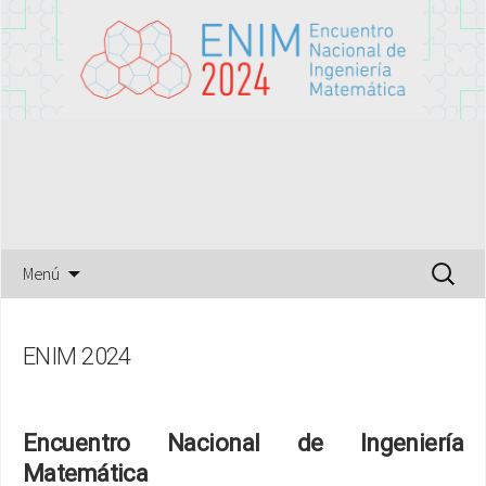
VIII Encuentro Nacional de Ingeniería
ENIM2024
Matemática
Saltar
Buscar
Menú
al
por:
contenido
ENIM 2024
Encuentro Nacional de Ingeniería
Matemática