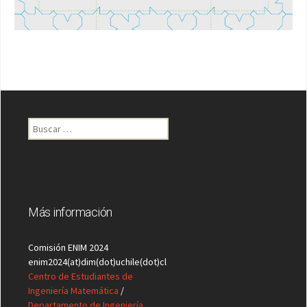
Buscar
por:
Más información
Comisión ENIM 2024
enim2024(at)dim(dot)uchile(dot)cl
Centro de Estudiantes de
Ingeniería Matemática
/
Departamento de Ingeniería