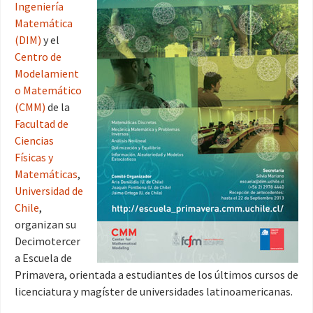
Ingeniería
Matemática
(DIM)
y el
Centro de
Modelamient
o Matemático
(CMM)
de la
Facultad de
Ciencias
Físicas y
Matemáticas
,
Universidad de
Chile
,
organizan su
Decimotercer
a Escuela de
Primavera, orientada a estudiantes de los últimos cursos de
licenciatura y magíster de universidades latinoamericanas.