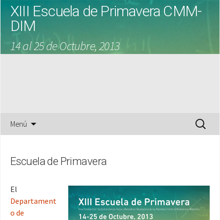
XIII Escuela de Primavera CMM-
DIM
14 al 25 de Octubre, 2013
Saltar
Buscar:
Menú
al
contenido
Escuela de Primavera
El
Departament
o de