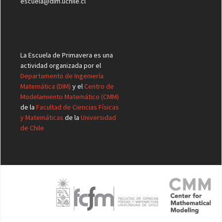
escuela@dim.uchile.cl
La Escuela de Primavera es una
actividad organizada por el
Departamento de Ingeniería
Matemática (DIM)
y el
Centro de
Modelamiento Matemático (CMM)
de la
Facultad de Ciencias Físicas
y Matemáticas
de la
Universidad
de Chile