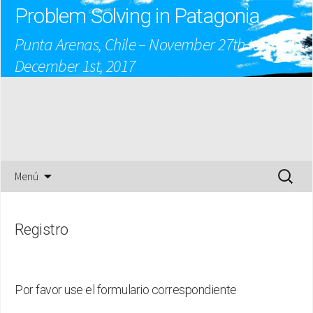
Problem Solving in Patagonia
Punta Arenas, Chile – November 27th to
December 1st, 2017
Saltar
Buscar:
Menú
al
contenido
Registro
Por favor use el formulario correspondiente